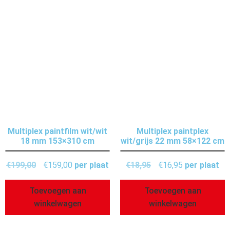
Multiplex paintfilm wit/wit
Multiplex paintplex
18 mm 153×310 cm
wit/grijs 22 mm 58×122 cm
€
199,00
€
159,00
per plaat
€
18,95
€
16,95
per plaat
Toevoegen aan
Toevoegen aan
winkelwagen
winkelwagen