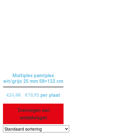
Multiplex paintplex
wit/grijs 25 mm 58×122 cm
€
21,95
€
19,95
per plaat
Toevoegen aan
winkelwagen