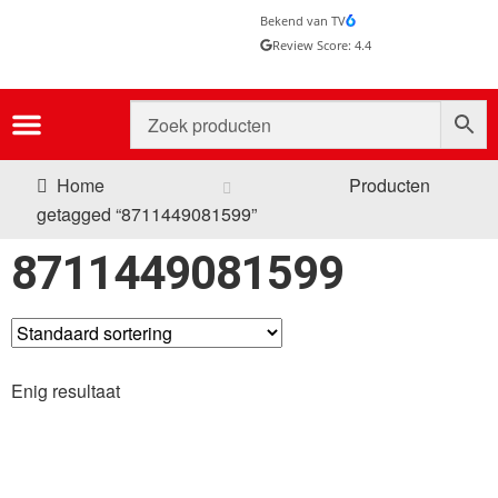
Bekend van TV
Review Score: 4.4
Home
Producten
getagged “8711449081599”
8711449081599
Enig resultaat