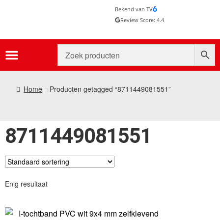
Bekend van TV
Review Score: 4.4
Home
Producten getagged “8711449081551”
8711449081551
Enig resultaat