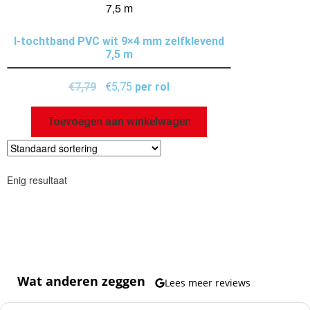
I-tochtband PVC wit 9×4 mm zelfklevend
7,5 m
€
7,79
€
5,75
per rol
Toevoegen aan winkelwagen
Enig resultaat
Wat anderen zeggen
Lees meer reviews