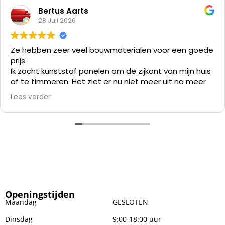
Bertus Aarts
28 Juli 2026
Ze hebben zeer veel bouwmaterialen voor een goede
prijs.
Ik zocht kunststof panelen om de zijkant van mijn huis
af te timmeren. Het ziet er nu niet meer uit na meer
dan 35 jaar en verven kost me meer tijd dan alles er
Lees verder
af slopen en die kunststof panelen er op zetten.
Openingstijden
Maandag
GESLOTEN
Dinsdag
9:00-18:00 uur