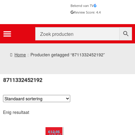
Bekend van TV
Review Score: 4.4
Home
Producten getagged “8711332452192”
8711332452192
Enig resultaat
€
12,95