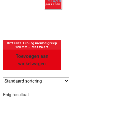
€
10,95
per 2 stuks
Differnz Tilburg meubelgreep
128 mm – Mat zwart
Toevoegen aan
winkelwagen
Enig resultaat