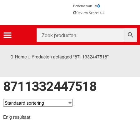
Bekend van TV
Review Score: 4.4
Home
Producten getagged “8711332447518”
8711332447518
Enig resultaat