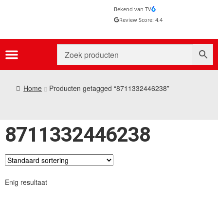
Bekend van TV
Review Score: 4.4
Home
Producten getagged “8711332446238”
8711332446238
Enig resultaat