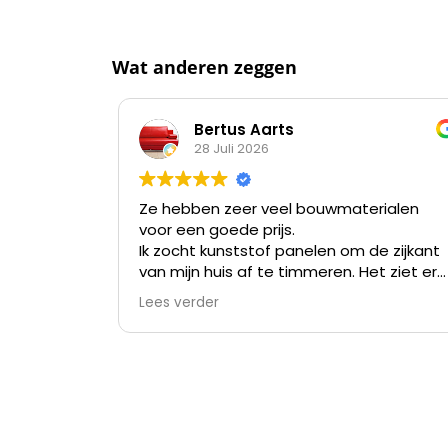
Wat anderen zeggen
Bertus Aarts
28 Juli 2026
Ze hebben zeer veel bouwmaterialen
voor een goede prijs.
Ik zocht kunststof panelen om de zijkant
van mijn huis af te timmeren. Het ziet er
nu niet meer uit na meer dan 35 jaar en
Lees verder
verven kost me meer tijd dan alles er af
slopen en die kunststof panelen er op
zetten.