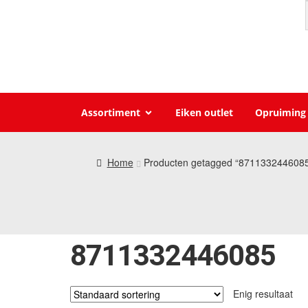
Assortiment
Eiken outlet
Opruiming
Home
Producten getagged “871133244608
8711332446085
Enig resultaat