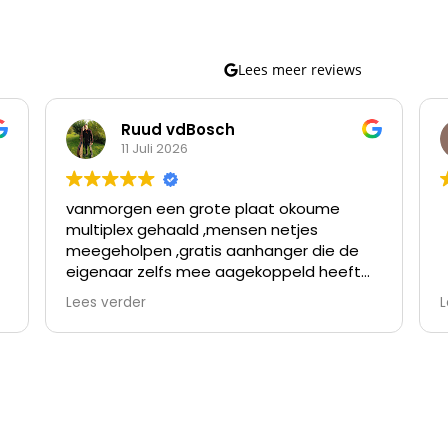
Lees meer reviews
Ruud vdBosch
11 Juli 2026
vanmorgen een grote plaat okoume
multiplex gehaald ,mensen netjes
meegeholpen ,gratis aanhanger die de
eigenaar zelfs mee aagekoppeld heeft
omdat de verloopstekker niet paste
Lees verder
L
nette prijzen en topservice ,ben er al
meer geweest en kom er vaker
terug,waar vind je goede prijzen en
v
topservice,bij dhz dump goirle dus