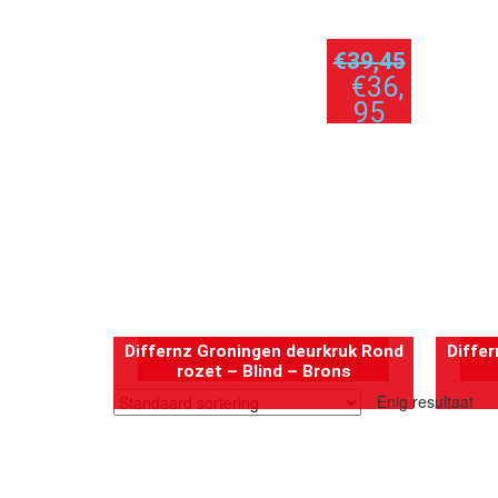
€
39,45
€
36,
95
per stuk
Differnz Groningen deurkruk Rond
Diffe
Toevoegen aan winkelwagen
T
rozet – Blind – Brons
Enig resultaat