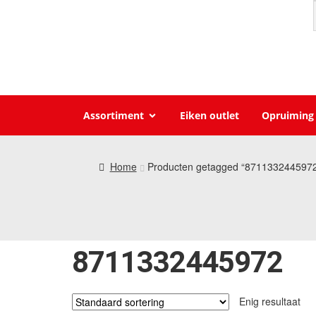
Assortiment
Eiken outlet
Opruiming
Home
Producten getagged “871133244597
8711332445972
Enig resultaat