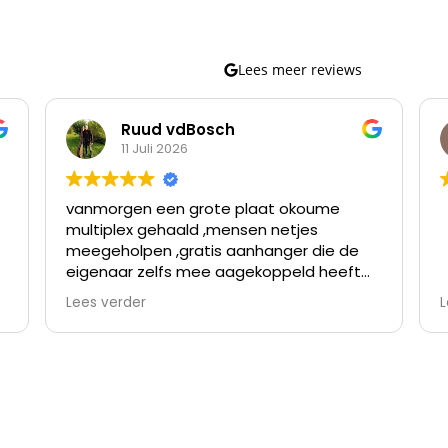
Lees meer reviews
Ruud vdBosch
11 Juli 2026
vanmorgen een grote plaat okoume
multiplex gehaald ,mensen netjes
meegeholpen ,gratis aanhanger die de
eigenaar zelfs mee aagekoppeld heeft
omdat de verloopstekker niet paste
Lees verder
L
nette prijzen en topservice ,ben er al
meer geweest en kom er vaker
terug,waar vind je goede prijzen en
v
topservice,bij dhz dump goirle dus