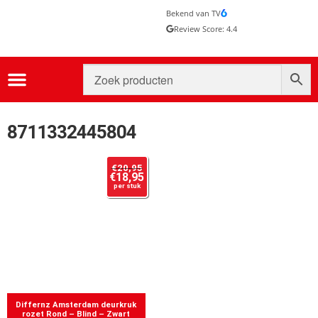
Bekend van TV
Review Score: 4.4
8711332445804
€
20,95
€
18,95
per stuk
Differnz Amsterdam deurkruk
rozet Rond – Blind – Zwart