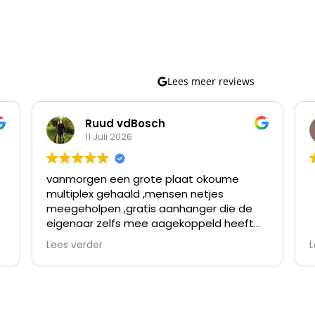
Lees meer reviews
Ruud vdBosch
11 Juli 2026
vanmorgen een grote plaat okoume
multiplex gehaald ,mensen netjes
meegeholpen ,gratis aanhanger die de
eigenaar zelfs mee aagekoppeld heeft
omdat de verloopstekker niet paste
Lees verder
L
nette prijzen en topservice ,ben er al
meer geweest en kom er vaker
terug,waar vind je goede prijzen en
v
topservice,bij dhz dump goirle dus