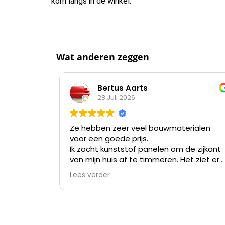
kom langs in de winkel.
Wat anderen zeggen
Bertus Aarts
28 Juli 2026
Ze hebben zeer veel bouwmaterialen
voor een goede prijs.
Ik zocht kunststof panelen om de zijkant
van mijn huis af te timmeren. Het ziet er
nu niet meer uit na meer dan 35 jaar en
Lees verder
verven kost me meer tijd dan alles er af
slopen en die kunststof panelen er op
zetten.