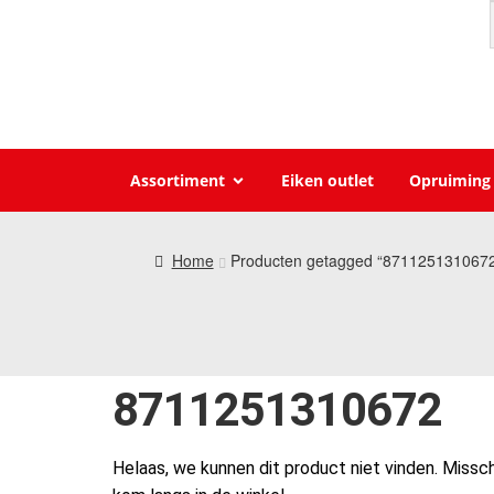
Assortiment
Eiken outlet
Opruiming
Home
Producten getagged “871125131067
8711251310672
Helaas, we kunnen dit product niet vinden. Missch