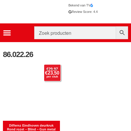
Bekend van TV
Review Score: 4.4
86.022.26
€
29,97
€
23,50
per stuk
Differnz Eindhoven deurkruk
Rond rozet – Blind – Gun metal