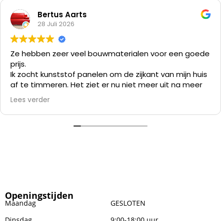
Bertus Aarts
28 Juli 2026
Ze hebben zeer veel bouwmaterialen voor een goede
prijs.
Ik zocht kunststof panelen om de zijkant van mijn huis
af te timmeren. Het ziet er nu niet meer uit na meer
dan 35 jaar en verven kost me meer tijd dan alles er
Lees verder
af slopen en die kunststof panelen er op zetten.
Openingstijden
Maandag
GESLOTEN
Dinsdag
9:00-18:00 uur