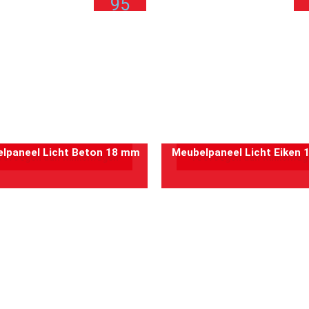
95
per
paneel
p
lpaneel Licht Beton 18 mm
Meubelpaneel Licht Eiken
oevoegen aan winkelwagen
Toevoegen aan winkelwag