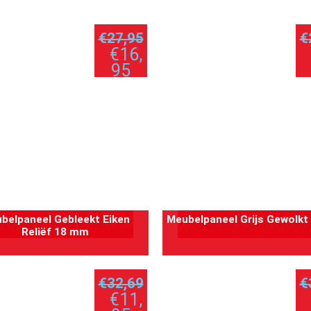
€
27,95
€
€
16,
95
per
paneel
p
belpaneel Gebleekt Eiken
Meubelpaneel Grijs Gewolk
oevoegen aan winkelwagen
Toevoegen aan winkelwag
Reliëf 18 mm
€
32,69
€
€
11,