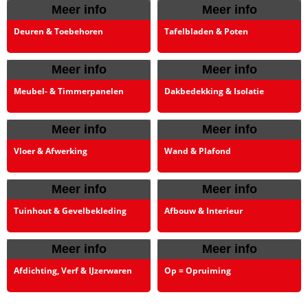
Meer info
Meer info
Deuren & Toebehoren
Tafelbladen & Poten
Meer info
Meer info
Meubel- & Timmerpanelen
Dakbedekking & Isolatie
Meer info
Meer info
Vloer & Afwerking
Wand & Plafond
Meer info
Meer info
Tuinhout & Gevelbekleding
Afbouw & Interieur
Meer info
Meer info
Afdichting, Verf & IJzerwaren
Op = Opruiming