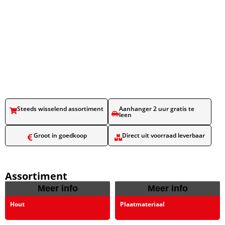
Steeds wisselend assortiment​
Aanhanger 2 uur gratis te
leen​
Groot in goedkoop​
Direct uit voorraad leverbaar​
Assortiment
Meer info
Meer info
Hout
Plaatmateriaal