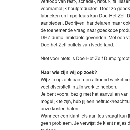
verkoop van rest-, schade-, retour-, faillis
voornamelijk houtproducten. Door zo goedko
fabrieken en importeurs kan Doe-Het-Zelf D
aanbieden. Bedrijven, handelaren maar ook
de toenemende vraag naar goedkope product
DHZ dump inmiddels gevonden. Met een ver
Doe-het-Zelf outlets van Nederland.
Niet voor niets is Doe-Het-Zelf Dump “groo
Naar wie zijn wij op zoek?
Wij zijn opzoek naar een allround winkelm
veel diversiteit in zijn werk te hebben.
Je bent vooral bezig met het aanvullen van 
mogelijk te zijn, heb jij een heftruck/reachtr
onze kosten halen.
Wanneer een klant iets aan jou vraagt kun ji
geen probleem. Je verwijst de klant netjes 