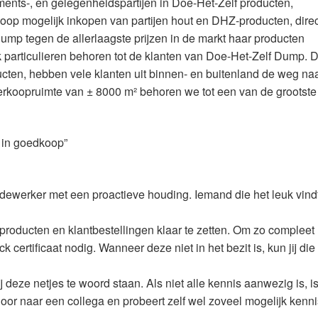
sements-, en gelegenheidspartijen in Doe-Het-Zelf producten,
op mogelijk inkopen van partijen hout en DHZ-producten, direct
ump tegen de allerlaagste prijzen in de markt haar producten
 particulieren behoren tot de klanten van Doe-Het-Zelf Dump. 
en, hebben vele klanten uit binnen- en buitenland de weg na
koopruimte van ± 8000 m² behoren we tot een van de grootste
t in goedkoop”
edewerker met een proactieve houding. Iemand die het leuk vind
producten en klantbestellingen klaar te zetten. Om zo compleet
uck certificaat nodig. Wanneer deze niet in het bezit is, kun jij die
j deze netjes te woord staan. Als niet alle kennis aanwezig is, is
door naar een collega en probeert zelf wel zoveel mogelijk kenn