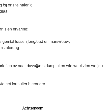
g bij ons te halen);
giaal;
ennis en ervaring;
’s gemixt tussen jong/oud en man/vrouw;
t/m zaterdag
brief en cv naar davy@dhzdump.nl en wie weet zien we jou
via het formulier hieronder.
Achternaam