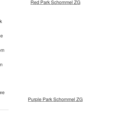
Red Park Schommel ZG
ck
we
 om
en
 we
Purple Park Schommel ZG