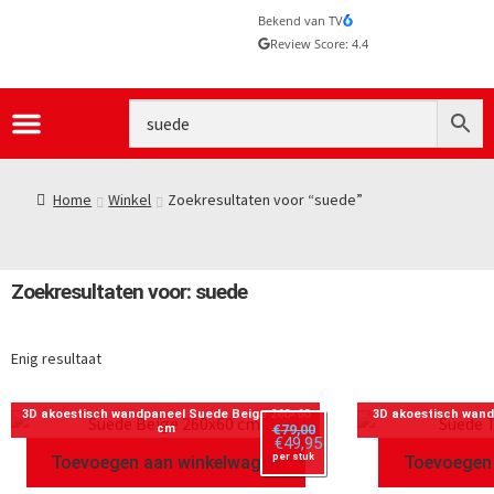
Bekend van TV
Review Score: 4.4
Home
Winkel
Zoekresultaten voor “suede”
Zoekresultaten voor: suede
Enig resultaat
3D akoestisch wandpaneel Suede Beige 260×60
3D akoestisch wan
cm
€
79,00
€
49,95
per stuk
Toevoegen aan winkelwagen
Toevoegen